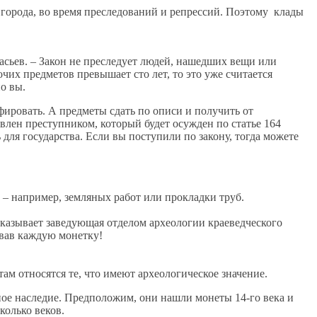
е города, во время преследований и репрессий. Поэтому клады
асьев. – Закон не преследует людей, нашедших вещи или
их предметов превышает сто лет, то это уже считается
о вы.
ировать. А предметы сдать по описи и получить от
влен преступником, который будет осужден по статье 164
ля государства. Если вы поступили по закону, тогда можете
– например, земляных работ или прокладки труб.
сказывает заведующая отделом археологии краеведческого
овав каждую монетку!
там относятся те, что имеют археологическое значение.
ное наследие. Предположим, они нашли монеты 14-го века и
колько веков.