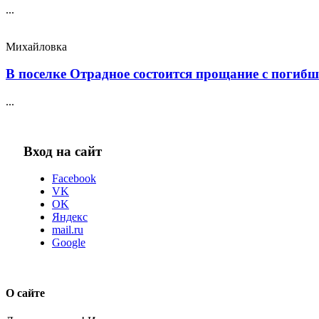
...
Михайловка
В поселке Отрадное состоится прощание с погибш
...
Вход на сайт
Facebook
VK
OK
Яндекс
mail.ru
Google
О сайте