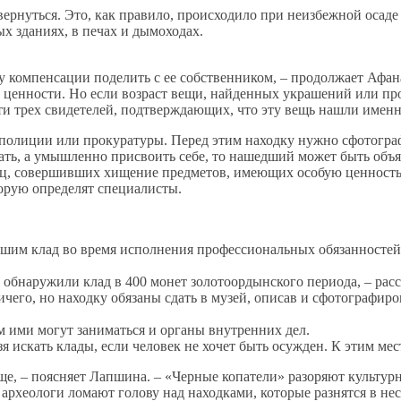
 вернуться. Это, как правило, происходило при неизбежной осад
х зданиях, в печах и дымоходах.
у компенсации поделить с ее собственником, – продолжает Афан
ценности. Но если возраст вещи, найденных украшений или проч
ти трех свидетелей, подтверждающих, что эту вещь нашли именн
полиции или прокуратуры. Перед этим находку нужно сфотограф
ать, а умышленно присвоить себе, то нашедший может быть объя
иц, совершивших хищение предметов, имеющих особую ценность д
орую определят специалисты.
шим клад во время исполнения профессиональных обязанностей 
 обнаружили клад в 400 монет золотоордынского периода, – рас
ичего, но находку обязаны сдать в музей, описав и сфотографир
 ими могут заниматься и органы внутренних дел.
зя искать клады, если человек не хочет быть осужден. К этим мес
ще, – поясняет Лапшина. – «Черные копатели» разоряют культур
 археологи ломают голову над находками, которые разнятся в нес