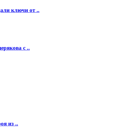
ли ключи от ..
рякова с ..
я из ..