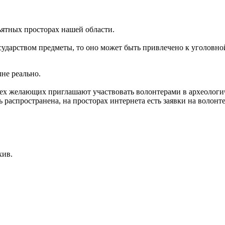
ъятных просторах нашей области.
осударством предметы, то оно может быть привлечено к уголовн
не реально.
: всех желающих приглашают участвовать волонтерами в археоло
 распространена, на просторах интернета есть заявки на волонте
хив.