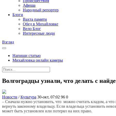
Происшествия
Афиша
Народный репортер
Блоги
Вахта памяти
Обед в Михайловке
Вело Блог
Интересные люди
Взгляд
Напиши статью
Михайловка онлайн камеры
Волгоградцы узнали, что делать с най
Новости
/
Культура
30-окт, 07:02
96
0
– Сначала нужно установить, что можно считать кладом, а что н
вернуть законному владельцу. Если владельца установить нево
может быть установлен или потерял на них право.