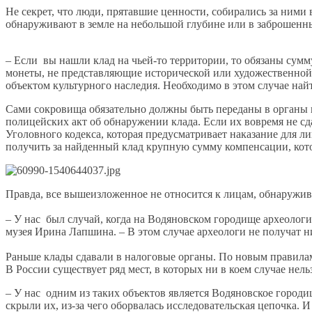
Не секрет, что люди, прятавшие ценности, собирались за ними
обнаруживают в земле на небольшой глубине или в заброшенны
– Если вы нашли клад на чьей-то территории, то обязаны сумм
монеты, не представляющие исторической или художественной 
объектом культурного наследия. Необходимо в этом случае най
Сами сокровища обязательно должны быть переданы в органы 
полицейских акт об обнаружении клада. Если их вовремя не сд
Уголовного кодекса, которая предусматривает наказание для л
получить за найденный клад крупную сумму компенсации, кот
Правда, все вышеизложенное не относится к лицам, обнаружив
– У нас был случай, когда на Водяновском городище археологи
музея Ирина Лапшина. – В этом случае археологи не получат н
Раньше клады сдавали в налоговые органы. По новым правилам
В России существует ряд мест, в которых ни в коем случае нель
– У нас одним из таких объектов является Водяновское городи
скрыли их, из-за чего оборвалась исследовательская цепочка. И