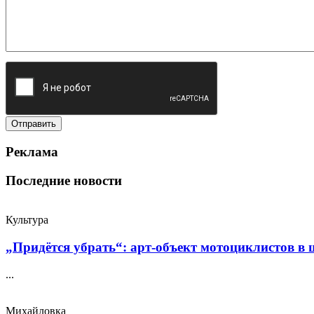
Реклама
Последние новости
Культура
„Придётся убрать“: арт‑объект мотоциклистов в ш
...
Михайловка