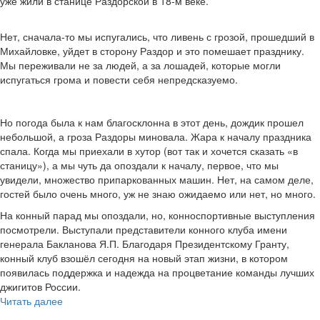
уже жили в станице Раздорской в 18-м веке.
Нет, сначала-то мы испугались, что ливень с грозой, прошедший в
Михайловке, уйдет в сторону Раздор и это помешает празднику.
Мы переживали не за людей, а за лошадей, которые могли
испугаться грома и повести себя непредсказуемо.
Но погода была к нам благосклонна в этот день, дождик прошел
небольшой, а гроза Раздоры миновала. Жара к началу праздника
спала. Когда мы приехали в хутор (вот так и хочется сказать «в
станицу»), а мы чуть да опоздали к началу, первое, что мы
увидели, множество припаркованных машин. Нет, на самом деле,
гостей было очень много, уж не знаю ожидаемо или нет, но много.
На конный парад мы опоздали, но, конноспортивные выступления
посмотрели. Выступали представители конного клуба имени
генерала Бакланова Я.П. Благодаря Президентскому Гранту,
конный клуб взошёл сегодня на новый этап жизни, в котором
появилась поддержка и надежда на процветание команды лучших
джигитов России.
Читать далее