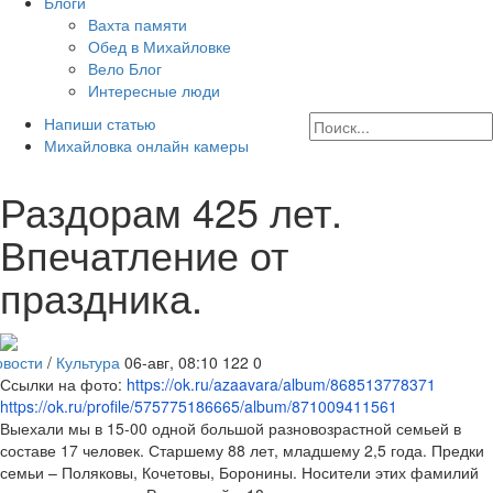
Блоги
Вахта памяти
Обед в Михайловке
Вело Блог
Интересные люди
Напиши статью
Михайловка онлайн камеры
Раздорам 425 лет.
Впечатление от
праздника.
овости
/
Культура
06-авг, 08:10
122
0
Ссылки на фото:
https://ok.ru/azaavara/album/868513778371
https://ok.ru/profile/575775186665/album/871009411561
Выехали мы в 15-00 одной большой разновозрастной семьей в
составе 17 человек. Старшему 88 лет, младшему 2,5 года. Предки
семьи – Поляковы, Кочетовы, Боронины. Носители этих фамилий