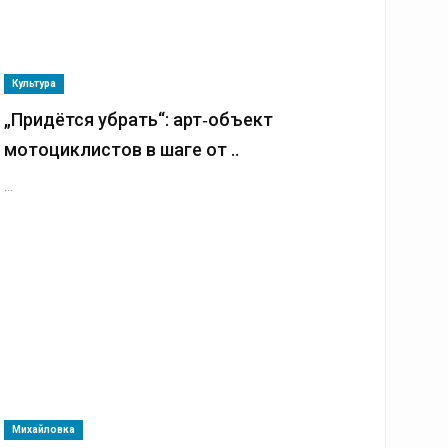
Культура
„Придётся убрать“: арт‑объект
мотоциклистов в шаге от ..
...
Михайловка