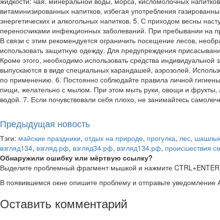
жидкости: чая, минеральной воды, морса, кисломолочных напитков
витаминизированных напитков, избегая употребления газированн
энергетических и алкогольных напитков. 5. С приходом весны нас
переносчиками инфекционных заболеваний. При пребывании на пр
В связи с этим рекомендуется ограничить посещение лесов, необр
использовать защитную одежду. Для предупреждения присасывани
Кроме этого, необходимо использовать средства индивидуальной
выпускаются в виде специальных карандашей, аэрозолей. Использо
по применению. 6. Постоянно соблюдайте правила личной гигиены
пищи, желательно с мылом. При этом мыть руки, овощи и фрукты, 
водой. 7. Если почувствовали себя плохо, не занимайтесь самолеч
Предыдущая новость
Тэги:
майские праздники
,
отдых на природе
,
прогулка
,
лес
,
шашлы
взгляд134
,
взгляд.рф
,
взгляд34.рф
,
взгляд134.рф
,
происшествия с
Обнаружили ошибку или мёртвую ссылку?
Выделите проблемный фрагмент мышкой и нажмите CTRL+ENTER
В появившемся окне опишите проблему и отправьте уведомление 
Оставить комментарий