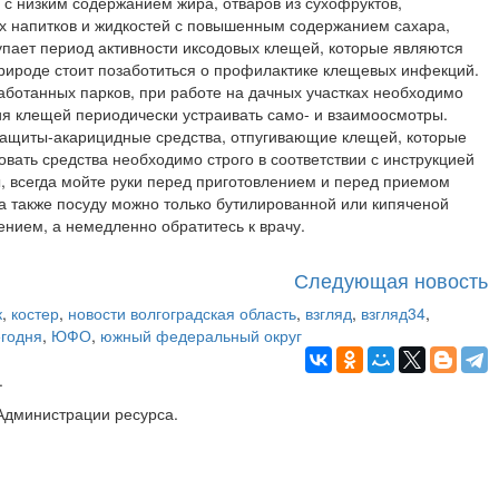
 с низким содержанием жира, отваров из сухофруктов,
ых напитков и жидкостей с повышенным содержанием сахара,
тупает период активности иксодовых клещей, которые являются
ироде стоит позаботиться о профилактике клещевых инфекций.
аботанных парков, при работе на дачных участках необходимо
я клещей периодически устраивать само- и взаимоосмотры.
 защиты-акарицидные средства, отпугивающие клещей, которые
вать средства необходимо строго в соответствии с инструкцией
, всегда мойте руки перед приготовлением и перед приемом
а также посуду можно только бутилированной или кипяченой
ением, а немедленно обратитесь к врачу.
Следующая новость
к
,
костер
,
новости волгоградская область
,
взгляд
,
взгляд34
,
егодня
,
ЮФО
,
южный федеральный округ
.
Администрации ресурса.