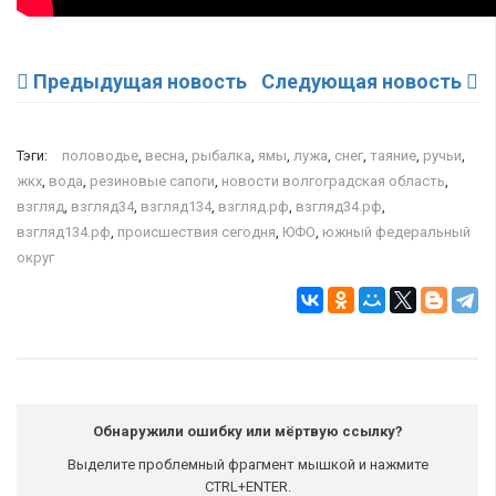
Предыдущая новость
Следующая новость
Тэги:
половодье
,
весна
,
рыбалка
,
ямы
,
лужа
,
снег
,
таяние
,
ручьи
,
жкх
,
вода
,
резиновые сапоги
,
новости волгоградская область
,
взгляд
,
взгляд34
,
взгляд134
,
взгляд.рф
,
взгляд34.рф
,
взгляд134.рф
,
происшествия сегодня
,
ЮФО
,
южный федеральный
округ
Обнаружили ошибку или мёртвую ссылку?
Выделите проблемный фрагмент мышкой и нажмите
CTRL+ENTER.