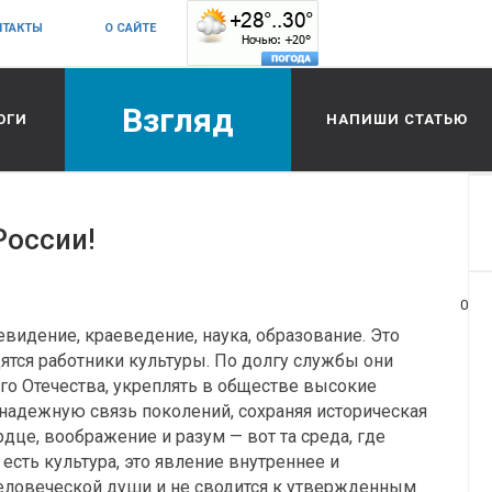
НТАКТЫ
О САЙТЕ
Взгляд
ОГИ
НАПИШИ СТАТЬЮ
России!
0
левидение, краеведение, наука, образование. Это
ятся работники культуры. По долгу службы они
о Отечества, укреплять в обществе высокие
надежную связь поколений, сохраняя историческая
рдце, воображение и разум — вот та среда, где
 есть культура, это явление внутреннее и
человеческой души и не сводится к утвержденным