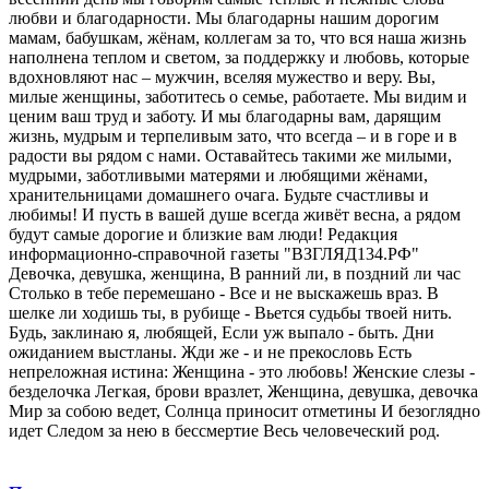
любви и благодарности. Мы благодарны нашим дорогим
мамам, бабушкам, жёнам, коллегам за то, что вся наша жизнь
наполнена теплом и светом, за поддержку и любовь, которые
вдохновляют нас – мужчин, вселяя мужество и веру. Вы,
милые женщины, заботитесь о семье, работаете. Мы видим и
ценим ваш труд и заботу. И мы благодарны вам, дарящим
жизнь, мудрым и терпеливым зато, что всегда – и в горе и в
радости вы рядом с нами. Оставайтесь такими же милыми,
мудрыми, заботливыми матерями и любящими жёнами,
хранительницами домашнего очага. Будьте счастливы и
любимы! И пусть в вашей душе всегда живёт весна, а рядом
будут самые дорогие и близкие вам люди! Редакция
информационно-справочной газеты "ВЗГЛЯД134.РФ"
Девочка, девушка, женщина, В ранний ли, в поздний ли час
Столько в тебе перемешано - Все и не выскажешь враз. В
шелке ли ходишь ты, в рубище - Вьется судьбы твоей нить.
Будь, заклинаю я, любящей, Если уж выпало - быть. Дни
ожиданием выстланы. Жди же - и не прекословь Есть
непреложная истина: Женщина - это любовь! Женские слезы -
безделочка Легкая, брови вразлет, Женщина, девушка, девочка
Мир за собою ведет, Солнца приносит отметины И безоглядно
идет Следом за нею в бессмертие Весь человеческий род.