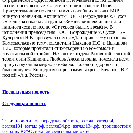
Отрадненского СДК Новикова Н. и Мамаева Е. исполнили
песни, посвящённые 75-летию Сталинградской Победы.
Присутствующие почтили память погибших в годы ВОВ
минутой молчания. Активисты ТОС «Возрождение х. Сухов –
2» женская вокальная группа «Зимняя вишня» исполнили
патриотическую песню «От героев былых времён». В
исполнении председателя ТОС «Возрождение х. Сухов – 2»
Кучеренко Н.В. прозвучала песня «Дан приказ ему на запад».
Комсомольскую тему подхватили Цыканов П.С. и Цыканова
Н.Е., которые прочитали стихотворения о комсомоле и
комсомольской стройке. Начальник отдела Раковской сельской
территории Каширина Любовь Алесандровна, пожелала всем
присутствующим мирного неба над головой, здоровья и
благополучия. Концертную программу закрыла Бочарова В. С
песней «А я, Россия».
Предыдущая новость
Следующая новость
Тэги:
новости волгоградская область
,
взгляд
,
взгляд34
,
взгляд134
,
взгляд.рф
,
взгляд34.рф
,
взгляд134.рф
,
происшествия
сегодня
,
ЮФО
,
южный федеральный округ