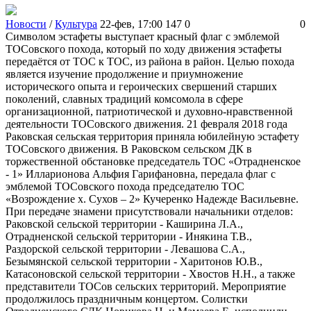
Новости
/
Культура
22-фев, 17:00
147
0
0
Символом эстафеты выступает красный флаг с эмблемой
ТОСовского похода, который по ходу движения эстафеты
передаётся от ТОС к ТОС, из района в район. Целью похода
является изучение продолжение и приумножение
исторического опыта и героических свершений старших
поколений, славных традиций комсомола в сфере
организационной, патриотической и духовно-нравственной
деятельности ТОСовского движения. 21 февраля 2018 года
Раковская сельская территория приняла юбилейную эстафету
ТОСовского движения. В Раковском сельском ДК в
торжественной обстановке председатель ТОС «Отрадненское
- 1» Илларионова Альфия Гарифановна, передала флаг с
эмблемой ТОСовского похода председателю ТОС
«Возрождение х. Сухов – 2» Кучеренко Надежде Васильевне.
При передаче знамени присутствовали начальники отделов:
Раковской сельской территории - Каширина Л.А.,
Отрадненской сельской территории - Инякина Т.В.,
Раздорской сельской территории - Левашова С.А.,
Безымянской сельской территории - Харитонов Ю.В.,
Катасоновской сельской территории - Хвостов Н.Н., а также
представители ТОСов сельских территорий. Мероприятие
продолжилось праздничным концертом. Солистки