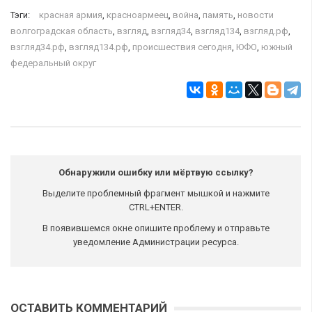
Тэги:
красная армия
,
красноармеец
,
война
,
память
,
новости
волгоградская область
,
взгляд
,
взгляд34
,
взгляд134
,
взгляд.рф
,
взгляд34.рф
,
взгляд134.рф
,
происшествия сегодня
,
ЮФО
,
южный
федеральный округ
Обнаружили ошибку или мёртвую ссылку?
Выделите проблемный фрагмент мышкой и нажмите
CTRL+ENTER.
В появившемся окне опишите проблему и отправьте
уведомление Администрации ресурса.
ОСТАВИТЬ КОММЕНТАРИЙ