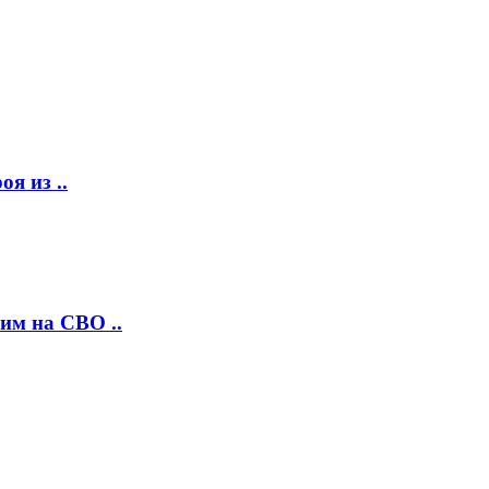
я из ..
им на СВО ..