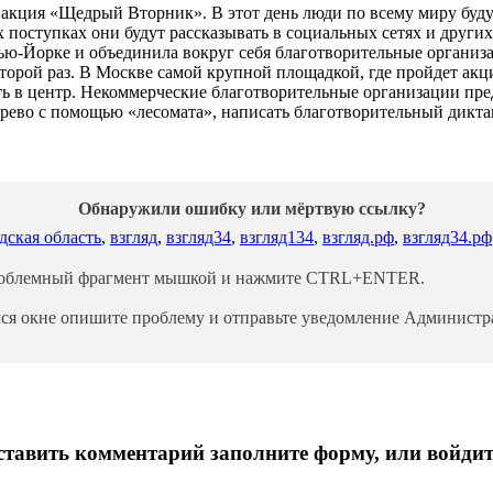
акция «Щедрый Вторник». В этот день люди по всему миру будут
 поступках они будут рассказывать в социальных сетях и друг
ью-Йорке и объединила вокруг себя благотворительные организа
 второй раз. В Москве самой крупной площадкой, где пройдет акц
ть в центр. Некоммерческие благотворительные организации пр
ево с помощью «лесомата», написать благотворительный диктант
Обнаружили ошибку или мёртвую ссылку?
дская область
,
взгляд
,
взгляд34
,
взгляд134
,
взгляд.рф
,
взгляд34.рф
роблемный фрагмент мышкой и нажмите CTRL+ENTER.
ся окне опишите проблему и отправьте уведомление Администра
тавить комментарий заполните форму, или войдит