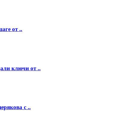
аге от ..
ли ключи от ..
рякова с ..