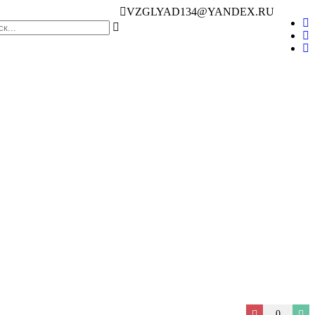
VZGLYAD134@YANDEX.RU
0