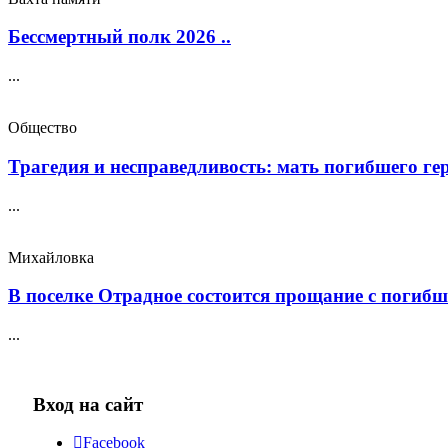
Бессмертный полк 2026 ..
...
Общество
Трагедия и несправедливость: мать погибшего геро
...
Михайловка
В поселке Отрадное состоится прощание с погибш
...
Вход на сайт
Facebook