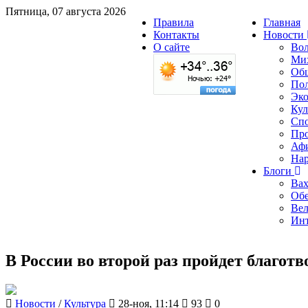
Пятница, 07 августа 2026
Правила
Главная
Контакты
Новости
О сайте
Вол
Ми
Об
По
Эк
Кул
Сп
Пр
Аф
Нар
Блоги
Вах
Обе
Вел
Инт
В России во второй раз пройдет благо
Новости
/
Культура
28-ноя, 11:14
93
0