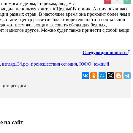
 помогать детям, старикам, людям с
их медиа, используя хэштэг #ЩедрыйВторник. Акция появилась
ции разных стран. В настоящее время она проходит более чем в
ия, станет центр развития благотворительности и социальной
едложат всем желающим фасовать обеды для бедных,
 и многое другое. Можно будет также принести с собой вещи,
Следующая новость
,
взгляд134.рф
,
происшествия сегодня
,
ЮФО
,
южный
ции ресурса.
е на сайт