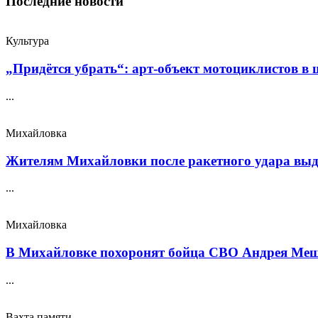
Последние новости
Культура
„Придётся убрать“: арт‑объект мотоциклистов в ш
...
Михайловка
Жителям Михайловки после ракетного удара выда
...
Михайловка
В Михайловке похоронят бойца СВО Андрея Меще
...
Вахта памяти