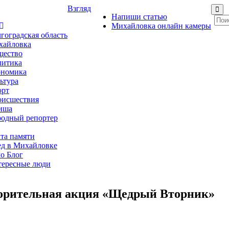
Взгляд
Напиши статью
Михайловка онлайн камеры
гоградская область
хайловка
щество
литика
ономика
ьтура
орт
оисшествия
иша
одный репортер
та памяти
д в Михайловке
о Блог
ересные люди
творительная акция «Щедрый Вторник»