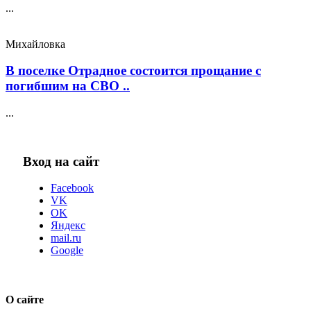
...
Михайловка
В поселке Отрадное состоится прощание с
погибшим на СВО ..
...
Вход на сайт
Facebook
VK
OK
Яндекс
mail.ru
Google
О сайте