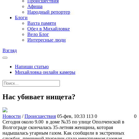
Происшествия
Афиша
Народный репортер
Блоги
Вахта памяти
Обед в Михайловке
Вело Блог
Интересные люди
Взгляд
Напиши статью
Михайловка онлайн камеры
Нас убивает нищета?
Новости
/
Происшествия
05-фев, 10:33
113
0
0
Сегодня около 9.00 в доме №35 по улице Ополченской в
Волгограде скончалась 35-летняя женщина, которая
надышалась угарным газом. Как сообщили в экстренных
службах, причиной трагедии стала неисправная газовая