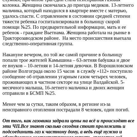
колонка. Женщина скончалась до приезда медиков. 13-летнего
мальчика, который находился в квартире вместе с матерью,
удалось спасти. С отравлением в состоянии средней степени
тяжести ребенка госпитализировали в больницу скорой
помощи №25. По предварительной информации, мать и ее
ребенок - граждане Вьетнама. Женщина работала на рынке в
Тракторозаводском районе. На место происшествия выехала
следственно-оперативная группа.
Накануне вечером, по той же самой причине в больницу
попали трое жителей Камышина – 63-летняя бабушка и двое
ее внуков – 10-летняя и 14-летняя девочки. В Ворошиловском
районе Волгограда около 15 часов в службу «112» поступило
сообщение об отравлении угарным газом четырех человек,
проживающих в частном секторе на улице Валдайской. 5-
месячного малыша, 16-летнего мальчика и двоих женщин
отправили в БСМП №25.
Менее чем за сутки, таким образом, в регионе из-за
неисправного отопления пострадали 8 человек, один погиб.
От того, как газовики задрали цены на всё и происходят все
эти ЧП.Все знают сколько сегодня стоит проложить и
подсоединить газ к частному дому, а ведь ещё нужно и