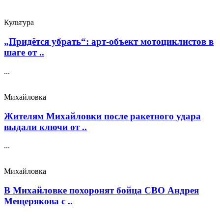
Культура
„Придётся убрать“: арт‑объект мотоциклистов в
шаге от ..
...
Михайловка
Жителям Михайловки после ракетного удара
выдали ключи от ..
...
Михайловка
В Михайловке похоронят бойца СВО Андрея
Мещерякова с ..