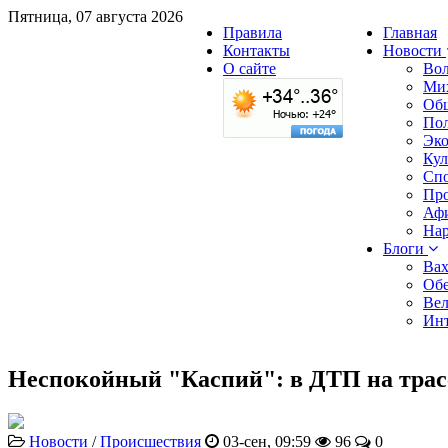
Пятница, 07 августа 2026
Правила
Главная
Контакты
Новости
О сайте
Вол
Ми
Об
По
Эк
Кул
Сп
Пр
Аф
Нар
Блоги
Вах
Обе
Вел
Инт
Неспокойный "Каспий": в ДТП на трас
Новости
/
Происшествия
03-сен, 09:59
96
0