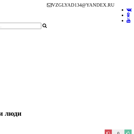
VZGLYAD134@YANDEX.RU
и люди
0