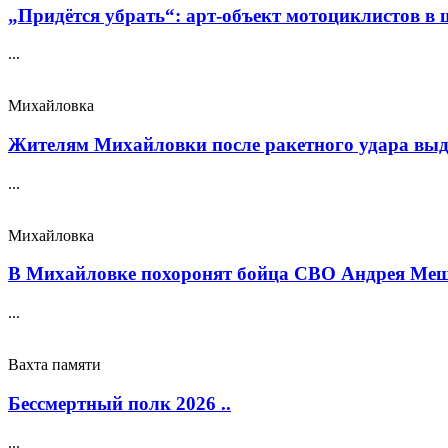
„Придётся убрать“: арт‑объект мотоциклистов в ш
...
Михайловка
Жителям Михайловки после ракетного удара выда
...
Михайловка
В Михайловке похоронят бойца СВО Андрея Меще
...
Вахта памяти
Бессмертный полк 2026 ..
...