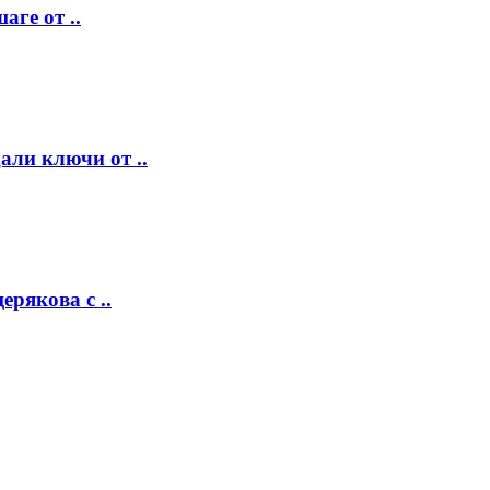
аге от ..
ли ключи от ..
рякова с ..