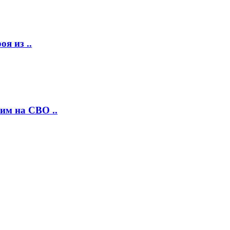
я из ..
им на СВО ..