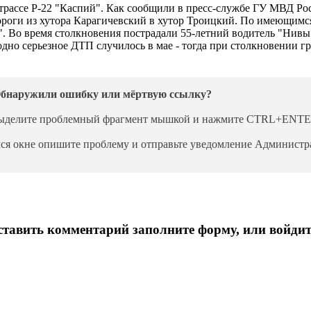
 трассе Р-22 "Каспий". Как сообщили в пресс-службе ГУ МВД Ро
ороги из хутора Карагичевский в хутор Троицкий. По имеющимс
. Во время столкновения пострадали 55-летний водитель "Нивы"
одно серьезное ДТП случилось в мае - тогда при столкновении г
бнаружили ошибку или мёртвую ссылку?
ыделите проблемный фрагмент мышкой и нажмите CTRL+ENTE
ся окне опишите проблему и отправьте уведомление Администра
тавить комментарий заполните форму, или войдит