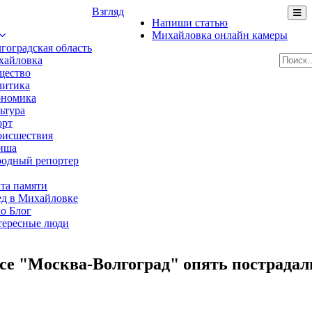
Взгляд
Напиши статью
Михайловка онлайн камеры
гоградская область
хайловка
щество
литика
ономика
ьтура
орт
оисшествия
иша
одный репортер
та памяти
д в Михайловке
о Блог
ересные люди
се "Москва-Волгоград" опять пострадал