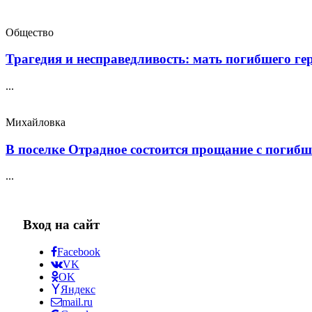
Общество
Трагедия и несправедливость: мать погибшего геро
...
Михайловка
В поселке Отрадное состоится прощание с погибш
...
Вход на сайт
Facebook
VK
OK
Яндекс
mail.ru