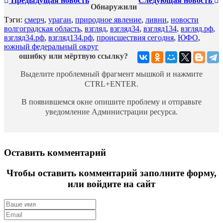
Предыдущая новость
Следующая новость
Обнаружили
Тэги:
смерч
,
ураган
,
природное явление
,
ливни
,
новости
волгоградская область
,
взгляд
,
взгляд34
,
взгляд134
,
взгляд.рф
,
взгляд34.рф
,
взгляд134.рф
,
происшествия сегодня
,
ЮФО
,
южный федеральный округ
ошибку или мёртвую ссылку?
Выделите проблемный фрагмент мышкой и нажмите
CTRL+ENTER.
В появившемся окне опишите проблему и отправьте
уведомление Администрации ресурса.
Оставить комментарий
Чтобы оставить комментарий заполните форму,
или войдите на сайт