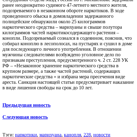
ранее неоднократно судимого 47-летнего местного жителя,
подозреваемого в незаконном обороте наркотиков. В ходе
проведенного обыска в домовладении задержанного
полицейские обнаружили около 25 килограммов
наркотического средства – марихуаны и свыше полутора
килограммов частей наркотикосодержащего растения –
конопли. Подозреваемый сознался в содеянном, пояснив, что
собирал коноплю в лесополосах, на пустырях и сушил в доме
для последующего личного употребления. В отношении
мужчины следователями возбуждено уголовное дело по
признакам преступления, предусмотренного ч. 2 ст. 228 УК
РФ – «Незаконное хранение наркотического средства в
крупном размере, а также частей растений, содержащих
наркотические средства » и избрана мера пресечения виде
ареста. Санкция настоящей статьи предусматривает наказание
в виде лишения свободы на срок до 10 лет.
Предыдущая новость
Следующая новость
Тэги:
наркотики
,
марихуана
,
канопля
,
228
,
новости