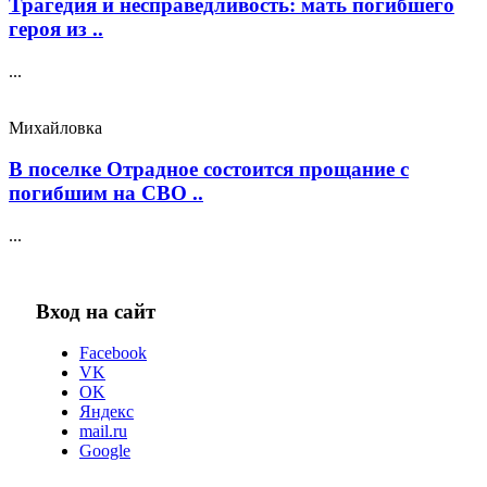
Трагедия и несправедливость: мать погибшего
героя из ..
...
Михайловка
В поселке Отрадное состоится прощание с
погибшим на СВО ..
...
Вход на сайт
Facebook
VK
OK
Яндекс
mail.ru
Google