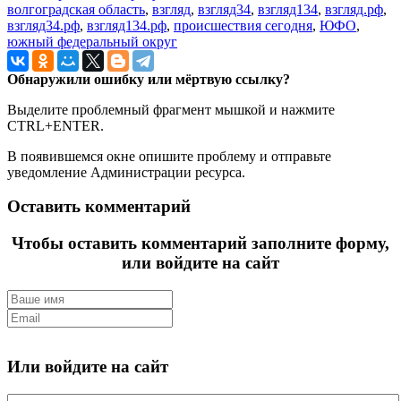
волгоградская область
,
взгляд
,
взгляд34
,
взгляд134
,
взгляд.рф
,
взгляд34.рф
,
взгляд134.рф
,
происшествия сегодня
,
ЮФО
,
южный федеральный округ
Обнаружили ошибку или мёртвую ссылку?
Выделите проблемный фрагмент мышкой и нажмите
CTRL+ENTER.
В появившемся окне опишите проблему и отправьте
уведомление Администрации ресурса.
Оставить комментарий
Чтобы оставить комментарий заполните форму,
или войдите на сайт
Или войдите на сайт