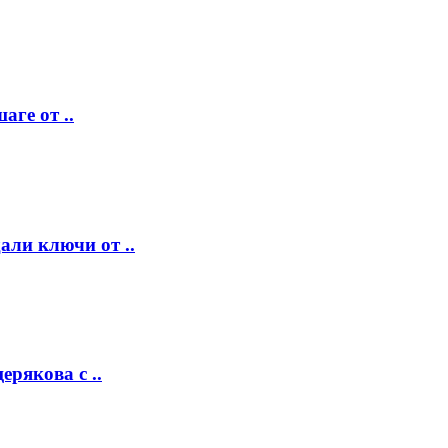
аге от ..
ли ключи от ..
рякова с ..