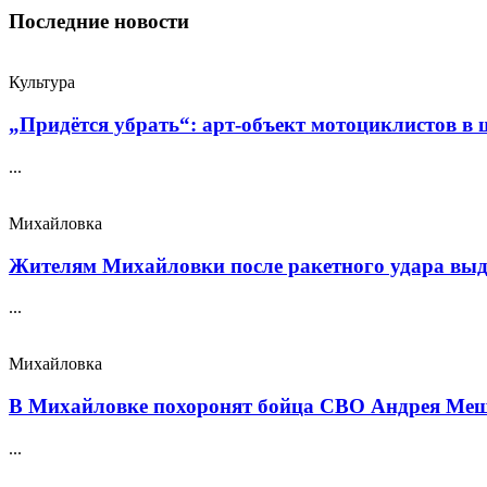
Последние новости
Культура
„Придётся убрать“: арт‑объект мотоциклистов в ш
...
Михайловка
Жителям Михайловки после ракетного удара выда
...
Михайловка
В Михайловке похоронят бойца СВО Андрея Меще
...