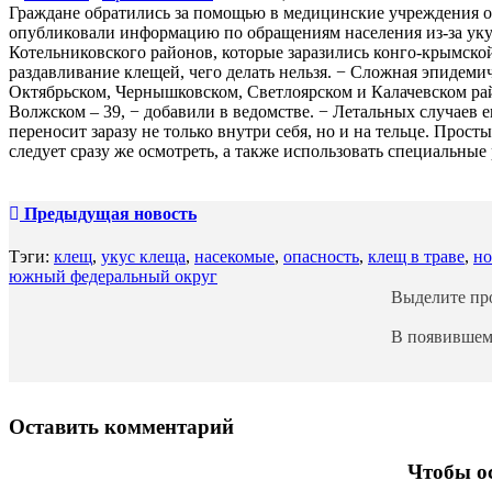
Граждане обратились за помощью в медицинские учреждения об
опубликовали информацию по обращениям населения из-за укусо
Котельниковского районов, которые заразились конго-крымской
раздавливание клещей, чего делать нельзя. − Сложная эпидем
Октябрьском, Чернышковском, Светлоярском и Калачевском ра
Волжском – 39, − добавили в ведомстве. − Летальных случаев 
переносит заразу не только внутри себя, но и на тельце. Прос
следует сразу же осмотреть, а также использовать специальные
Предыдущая новость
Тэги:
клещ
,
укус клеща
,
насекомые
,
опасность
,
клещ в траве
,
но
южный федеральный округ
Выделите п
В появившем
Оставить комментарий
Чтобы ос