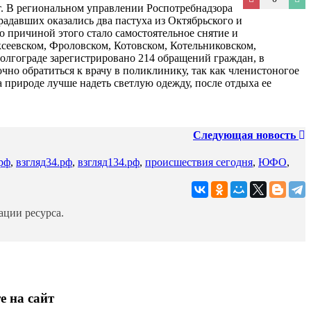
т. В региональном управлении Роспотребнадзора
адавших оказались два пастуха из Октябрьского и
о причиной этого стало самостоятельное снятие и
ксеевском, Фроловском, Котовском, Котельниковском,
олгограде зарегистрировано 214 обращений граждан, в
но обратиться к врачу в поликлинику, так как членистоногое
а природе лучше надеть светлую одежду, после отдыха ее
Следующая новость
.рф
,
взгляд34.рф
,
взгляд134.рф
,
происшествия сегодня
,
ЮФО
,
ции ресурса.
е на сайт