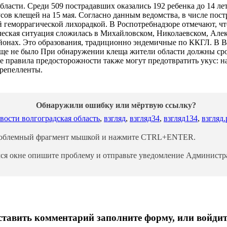
ласти. Среди 509 пострадавших оказались 192 ребенка до 14 ле
в клещей на 15 мая. Согласно данным ведомства, в числе постр
 геморрагической лихорадкой. В Роспотребнадзоре отмечают, чт
ическая ситуация сложилась в Михайловском, Николаевском, Але
йонах. Это образования, традиционно эндемичные по ККГЛ. В В
еще не было При обнаружении клеща жители области должны сроч
тые правила предосторожности также могут предотвратить укус: н
 репелленты.
Обнаружили ошибку или мёртвую ссылку?
вости волгоградская область
,
взгляд
,
взгляд34
,
взгляд134
,
взгляд
роблемный фрагмент мышкой и нажмите CTRL+ENTER.
ся окне опишите проблему и отправьте уведомление Администра
тавить комментарий заполните форму, или войдит