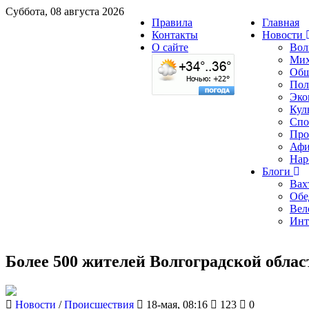
Суббота, 08 августа 2026
Правила
Главная
Контакты
Новости
О сайте
Вол
Мих
Общ
Пол
Эко
Кул
Спо
Про
Аф
Нар
Блоги
Вах
Обе
Вел
Инт
Более 500 жителей Волгоградской облас
Новости
/
Происшествия
18-мая, 08:16
123
0