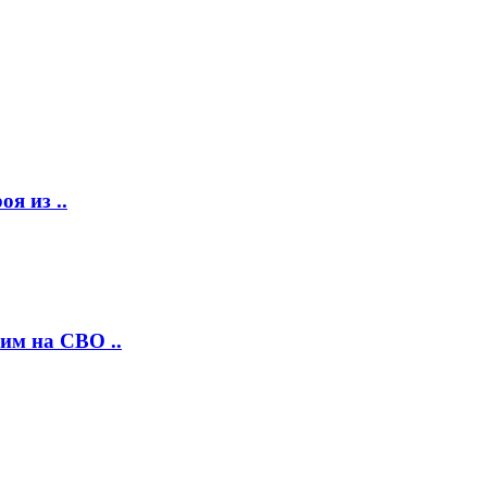
я из ..
им на СВО ..