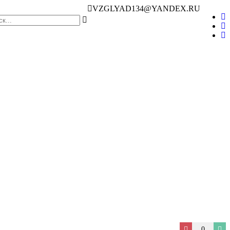
VZGLYAD134@YANDEX.RU
0