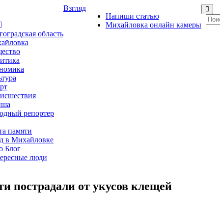
Взгляд
Напиши статью
Михайловка онлайн камеры
гоградская область
айловка
ество
итика
номика
ьтура
рт
исшествия
иша
одный репортер
та памяти
д в Михайловке
о Блог
ересные люди
ти пострадали от укусов клещей