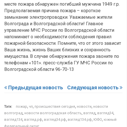
месте пожара обнаружен погибший мужчина 1949 г.р.
Предполагаемая причина пожара – короткое
замыкание электропроводки. Уважаемые жители
Волгограда и Волгоградской области! Главное
управление МЧС России по Волгоградской области
напоминает о необходимости соблюдения правил
пожарной безопасности. Помните, что от этого зависит
Ваша жизнь, жизнь Ваших близких и сохранность
имущества. В случае обнаружения пожара звоните по
телефонам «101». пресс-служба ГУ МЧС России по
Волгоградской области 96-70-13
Предыдущая новость
Следующая новость
Тэги:
пожар
,
чп
,
происшествия сегодня
,
новости
,
новости
волгоград
,
новости волгоградская область
,
взгляд
,
взгляд34
,
взгляд134
,
взгляд.рф
,
взгляд34.рф
,
взгляд134.рф
,
ЮФО
,
южный
федеральный округ