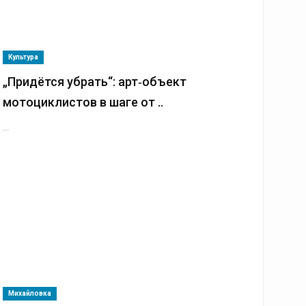
Культура
„Придётся убрать“: арт‑объект
мотоциклистов в шаге от ..
...
Михайловка