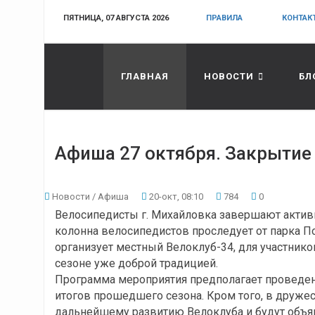
ПЯТНИЦА, 07 АВГУСТА 2026
ПРАВИЛА
КОНТАК
ГЛАВНАЯ
НОВОСТИ
БЛ
Афиша 27 октября. Закрытие 
Новости
/
Афиша
20-окт, 08:10
784
0
Велосипедисты г. Михайловка завершают активны
колонна велосипедистов проследует от парка П
организует местный Велоклуб-34, для участнико
сезоне уже доброй традицией.
Программа мероприятия предполагает проведен
итогов прошедшего сезона. Кром того, в друже
дальнейшему развитию Велоклуба и будут объя