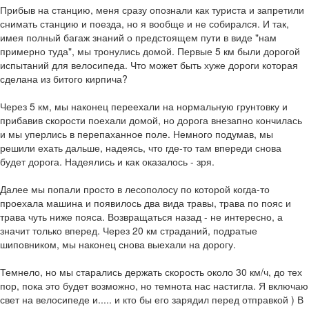
Прибыв на станцию, меня сразу опознали как туриста и запретили
снимать станцию и поезда, но я вообще и не собирался. И так,
имея полный багаж знаний о предстоящем пути в виде "нам
примерно туда", мы тронулись домой. Первые 5 км были дорогой
испытаний для велосипеда. Что может быть хуже дороги которая
сделана из битого кирпича?
Через 5 км, мы наконец переехали на нормальную грунтовку и
прибавив скорости поехали домой, но дорога внезапно кончилась
и мы уперлись в перепаханное поле. Немного подумав, мы
решили ехать дальше, надеясь, что где-то там впереди снова
будет дорога. Надеялись и как оказалось - зря.
Далее мы попали просто в лесополосу по которой когда-то
проехала машина и появилось два вида травы, трава по пояс и
трава чуть ниже пояса. Возвращаться назад - не интересно, а
значит только вперед. Через 20 км страданий, подратые
шиповником, мы наконец снова выехали на дорогу.
Темнело, но мы старались держать скорость около 30 км/ч, до тех
пор, пока это будет возможно, но темнота нас настигла. Я включаю
свет на велосипеде и..... и кто бы его зарядил перед отправкой ) В