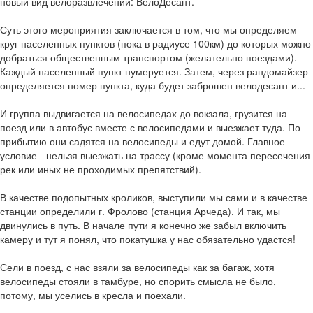
новый вид велоразвлечений: ВелоДесант.
Суть этого мероприятия заключается в том, что мы определяем
круг населенных пунктов (пока в радиусе 100км) до которых можно
добраться общественным транспортом (желательно поездами).
Каждый населенный пункт нумеруется. Затем, через рандомайзер
определяется номер пункта, куда будет заброшен велодесант и...
И группа выдвигается на велосипедах до вокзала, грузится на
поезд или в автобус вместе с велосипедами и выезжает туда. По
прибытию они садятся на велосипеды и едут домой. Главное
условие - нельзя выезжать на трассу (кроме момента пересечения
рек или иных не проходимых препятствий).
В качестве подопытных кроликов, выступили мы сами и в качестве
станции определили г. Фролово (станция Арчеда). И так, мы
двинулись в путь. В начале пути я конечно же забыл включить
камеру и тут я понял, что покатушка у нас обязательно удастся!
Сели в поезд, с нас взяли за велосипеды как за багаж, хотя
велосипеды стояли в тамбуре, но спорить смысла не было,
потому, мы уселись в кресла и поехали.